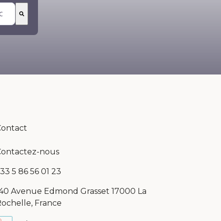
t vide
ontact
ontactez-nous
33 5 86 56 01 23
40 Avenue Edmond Grasset 17000 La
ochelle, France