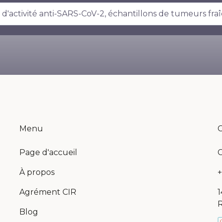
'y a aucune suggestion car le champ de recherche es
Menu
C
Page d'accueil
C
À propos
+
Agrément CIR
1
R
Blog