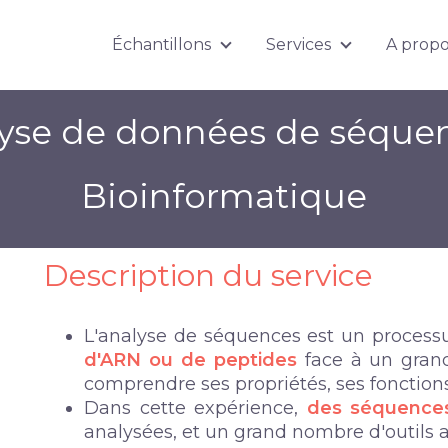
Échantillons
Services
A prop
Show submenu for Échantil
Show submen
lyse de données de séqu
Bioinformatique
Description du service
L'analyse de séquences est un process
d'ARN ou de peptides
face à un gran
comprendre ses propriétés, ses fonctions,
Dans cette expérience,
des séquences
analysées, et un grand nombre d'outils 