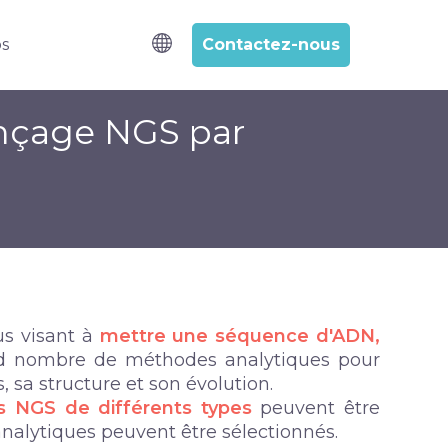
Contactez-nous
os
lons
u for Services
ençage NGS par
us visant à
mettre une séquence d'ADN,
d nombre de méthodes analytiques pour
 sa structure et son évolution.
 NGS de différents types
peuvent être
analytiques peuvent être sélectionnés.